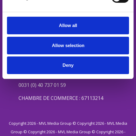
Vidéos sur la sécurité
Vidéos RH
Contenu social
Allow all
Canaux médiatiques
Podcast
Allow selection
Contact
Valkenswaardseweg 27
Deny
5595 CA Leende
0031 (0) 40 737 01 59
CHAMBRE DE COMMERCE : 67113214
Copyright 2026 - MVL Media Group © Copyright 2026 - MVL Media
Group © Copyright 2026 - MVL Media Group © Copyright 2026 -