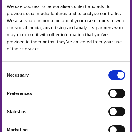
Un contenu puissant. Distribution intelligente.
We use cookies to personalise content and ads, to
provide social media features and to analyse our traffic.
Menu
We also share information about your use of our site with
our social media, advertising and analytics partners who
Accueil
may combine it with other information that you’ve
Services
provided to them or that they’ve collected from your use
Canaux médiatiques
of their services.
Podcast
A propos de nous
Consent
Contact
Necessary
Selection
Services
Preferences
Vidéos d'entreprise
Vidéos du projet
Statistics
Vidéos sur les produits
Vidéos d'événements
Marketing