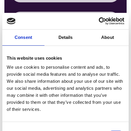
Emplacement et
itinéraire
Consent
Details
About
Nos bureaux sont facilement accessibles
en voiture et par les transports publics.
This website uses cookies
Cliquez ci-dessous pour obtenir un
We use cookies to personalise content and ads, to
itinéraire vers l'un de nos bureaux.
provide social media features and to analyse our traffic.
Leende (Siège social)
We also share information about your use of our site with
Valkenswaardseweg 27
our social media, advertising and analytics partners who
may combine it with other information that you’ve
5595 XB Leende
provided to them or that they’ve collected from your use
Pays-Bas
of their services.
Pelt (Belgique)
Rue de l'usine 90, bus 14
Consent