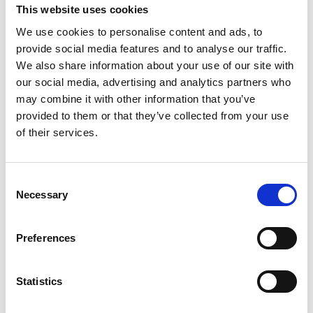
This website uses cookies
de nombreux cas, nous livrons le contenu le jour
We use cookies to personalise content and ads, to
même pour une distribution via les médias sociaux.
provide social media features and to analyse our traffic.
De plus, si nécessaire, nous aidons à la distribution
We also share information about your use of our site with
par le biais de notre réseau et de nos canaux de
our social media, advertising and analytics partners who
médias sociaux.
may combine it with other information that you’ve
provided to them or that they’ve collected from your use
Pourquoi MVL Media Group ?
of their services.
Nous sommes spécialisés dans l'enregistrement
d'événements pour les secteurs techniques et
Consent
Necessary
industriels. Qu'il s'agisse d'événements de niche ou
Selection
de grandes foires commerciales, nous assurons une
production professionnelle et un montage puissant
Preferences
en tenant compte de votre public cible et de vos
objectifs de marketing.
Statistics