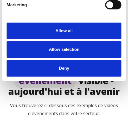
Demande de devis
Marketing
Allow all
Allow selection
Faites votre
Deny
événement
visible -
aujourd'hui et à l'avenir
Vous trouverez ci-dessous des exemples de vidéos
d'événements dans votre secteur.