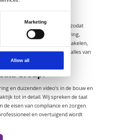
efficiënt
Marketing
 productieaf op uw planning, zodat
 voorkomen. Dankzij onze ervaring,
he aanpak kunnen wij snel schakelen,
r uw organisatie. Wij regelen alles van
Allow all
dia Group?
ring en duizenden video’s in de bouw en
ktijk tot in detail. Wij spreken de taal
en de eisen van compliance en zorgen
professioneel en overtuigend wordt