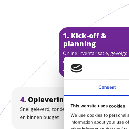
1. Kick-off &
planning
Online inventarisatie, gevolgd
door scriptontwikkeling en
afstemming met betrokkenen
Consent
4.
Oplevering
2.
O
This website uses cookies
Snel geleverd, zonder gedoe
Dynami
We use cookies to personalis
en binnen budget
timela
information about your use of
locatie
other information that you’ve