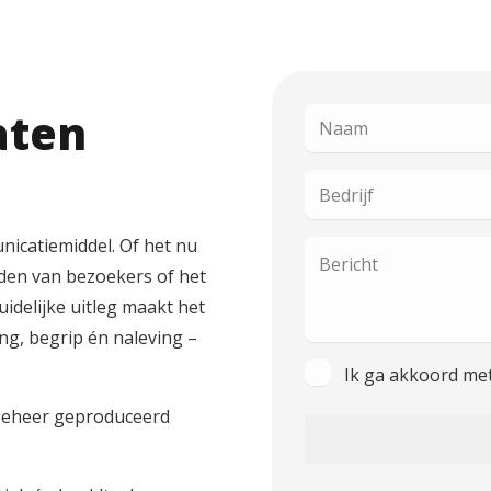
aten
Naam
Bedrijf
unicatiemiddel. Of het nu
Bericht
den van bezoekers of het
uidelijke uitleg maakt het
ng, begrip én naleving –
Instemming
Ik ga akkoord met
n beheer geproduceerd