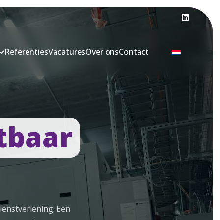
Referenties
Vacatures
Over ons
Contact
tbaar
dienstverlening. Een