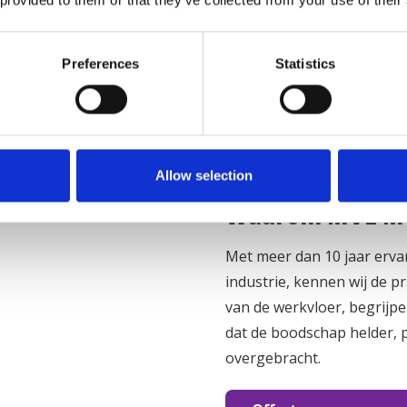
Kosten- en tijds
Preferences
Statistics
MVL Media Group stemt de
stilstand op locatie wordt
vaste crews en pragmatisc
t
met minimale belasting voo
script tot oplevering
Allow selection
Waarom MVL Me
Met meer dan 10 jaar erva
industrie, kennen wij de pra
van de werkvloer, begrijp
dat de boodschap helder, 
overgebracht.