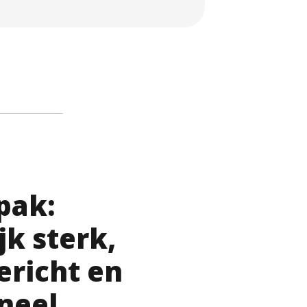
pak:
jk sterk,
ericht en
neel