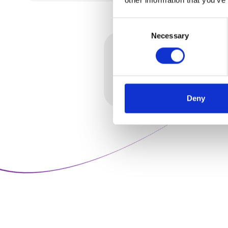
Consent
Necessary
Selection
3.
Montage
Krachtige, stijlvolle video me
helder verhaal
Deny