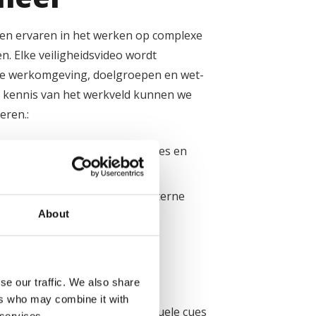
d en ervaren in het werken op complexe
n. Elke veiligheidsvideo wordt
ke werkomgeving, doelgroepen en wet-
 kennis van het werkveld kunnen we
eren.:
igheid op locatie, werkinstructies en
or nieuwe medewerkers en externe
About
d gedragsverandering en
se our traffic. We also share
 en lessons learned
ers who may combine it with
 live-action, animatie en tekstuele cues
 services.