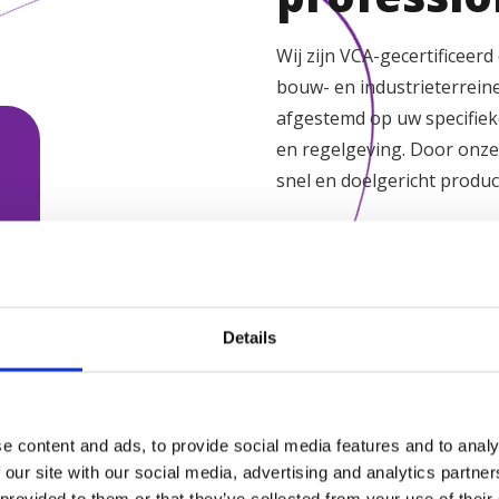
Wij zijn VCA-gecertificeer
bouw- en industrieterreine
afgestemd op uw specifie
en regelgeving. Door onze
snel en doelgericht produc
Uitlegvideo’s over veil
toegangseisen
Onboardingvideo’s vo
Details
partijen
pnames
Campagnevideo’s ron
risicobewustzijn
sche beelden, drone,
e content and ads, to provide social media features and to analy
Incidentreconstructies
pse en interviews op
 our site with our social media, advertising and analytics partn
Visuele combinatie van
 provided to them or that they’ve collected from your use of their