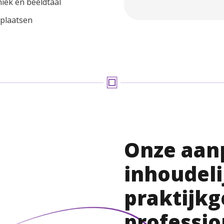
iek én beeldtaal
wplaatsen
Onze aan
inhoudeli
praktijkg
professio