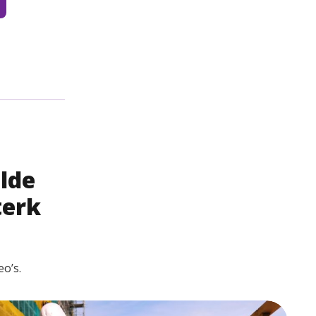
lde
terk
o’s.