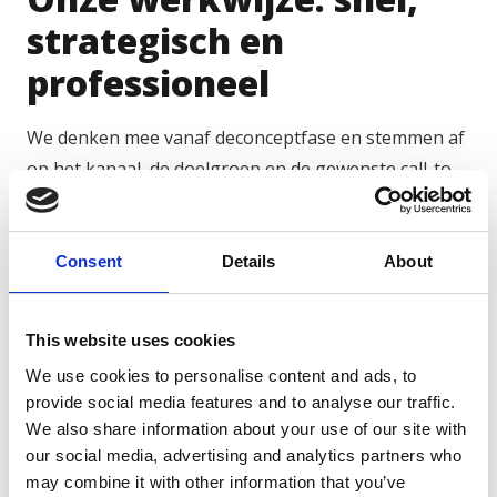
strategisch en
professioneel
We denken mee vanaf deconceptfase en stemmen af
op het kanaal, de doelgroep en de gewenste call-to-
action. Met onze ervaring in de technische sector
weten we precies wat werkt. Alle video’s worden
geoptimaliseerd met ondertiteling, herkenbare
Consent
Details
About
openingsframes, uw huisstijl en bij voorkeur in
verschillende formaten (16:9, 1:1, 9:16).
This website uses cookies
Voorbeelden van social content die wij produceren:
We use cookies to personalise content and ads, to
provide social media features and to analyse our traffic.
Korte teasers van projecten of producten
We also share information about your use of our site with
our social media, advertising and analytics partners who
Clips van events, lanceringen of beurzen
may combine it with other information that you’ve