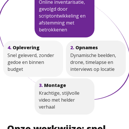
Online inventarisatie,
gevolgd door
scriptontwikkeling en
afstemming met
betrokkenen
4.
Oplevering
2.
Opnames
Snel geleverd, zonder
Dynamische beelden,
gedoe en binnen
drone, timelapse en
budget
interviews op locatie
3.
Montage
Krachtige, stijlvolle
video met helder
verhaal
Onze werkwijze: snel,