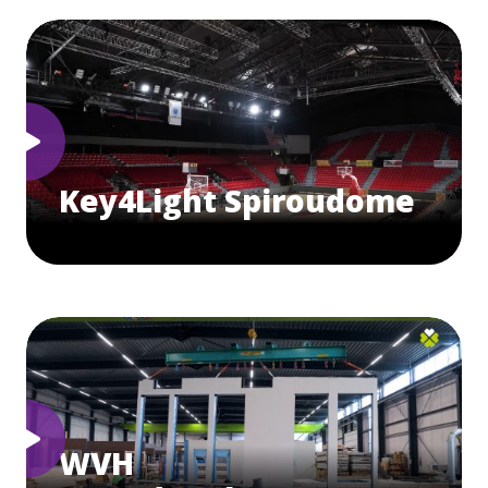
Key4Light Spiroudome
WVH